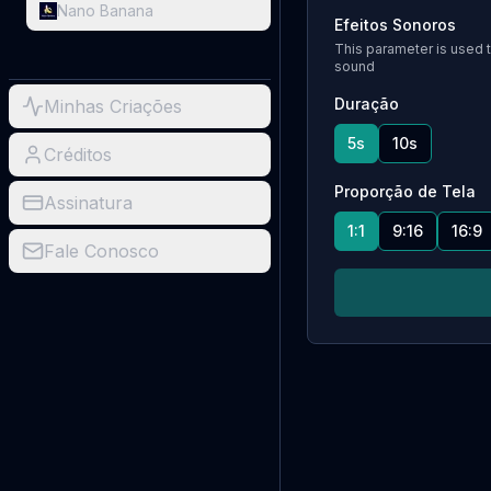
Nano Banana
Efeitos Sonoros
This parameter is used 
sound
Duração
Minhas Criações
5s
10s
Créditos
Proporção de Tela
Assinatura
1:1
9:16
16:9
Fale Conosco