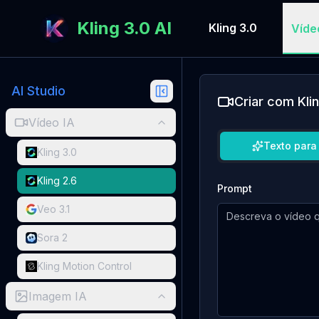
Kling 3.0 AI
Kling 3.0
Víde
AI Studio
Criar com Klin
Vídeo IA
Texto para
Kling 3.0
Kling 2.6
Prompt
Veo 3.1
Sora 2
Kling Motion Control
Imagem IA