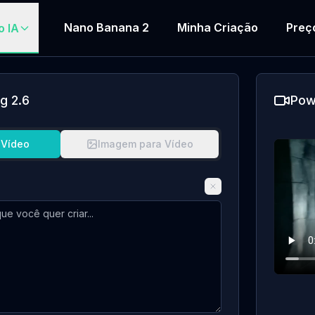
Nano Banana 2
Minha Criação
Preç
o IA
g 2.6
Pow
 Vídeo
Imagem para Vídeo